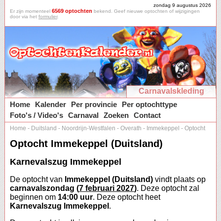
zondag 9 augustus 2026
6569 optochten
Er zijn momenteel
bekend. Geef nieuwe optochten of wijzigingen
door via het
formulier
.
Carnavalskleding
Home
Kalender
Per provincie
Per optochttype
Foto's / Video's
Carnaval
Zoeken
Contact
Home
-
Duitsland
-
Noordrijn-Westfalen
-
Overath
-
Immekeppel
-
Optocht
Optocht Immekeppel (Duitsland)
Karnevalszug Immekeppel
De optocht van
Immekeppel (Duitsland)
vindt plaats op
carnavalszondag (
7 februari 2027
)
. Deze optocht zal
beginnen om
14:00 uur
. Deze optocht heet
Karnevalszug Immekeppel
.