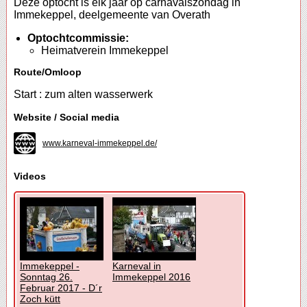
Deze optocht is elk jaar op carnavalszondag in
Immekeppel, deelgemeente van Overath
Optochtcommissie:
Heimatverein Immekeppel
Route/Omloop
Start : zum alten wasserwerk
Website / Social media
www.karneval-immekeppel.de/
Videos
Immekeppel -
Karneval in
Sonntag 26.
Immekeppel 2016
Februar 2017 - D´r
Zoch kütt