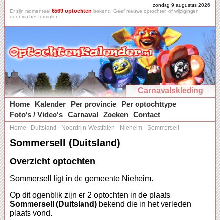
zondag 9 augustus 2026
6569 optochten
Er zijn momenteel
bekend. Geef nieuwe optochten of wijzigingen
door via het
formulier
.
Carnavalskleding
Home
Kalender
Per provincie
Per optochttype
Foto's / Video's
Carnaval
Zoeken
Contact
Home
-
Duitsland
-
Noordrijn-Westfalen
-
Nieheim
-
Sommersell
Sommersell (Duitsland)
Overzicht optochten
Sommersell ligt in de gemeente Nieheim.
Op dit ogenblik zijn er 2 optochten in de plaats
Sommersell (Duitsland)
bekend die in het verleden
plaats vond.