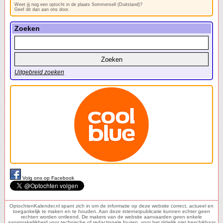
Weet jij nog een optocht in de plaats Sommersell (Duitsland)?
Geef dit dan aan ons door.
Zoeken
Uitgebreid zoeken
Volg ons op Facebook
OptochtenKalender.nl spant zich in om de informatie op deze website correct, actueel en
toegankelijk te maken en te houden. Aan deze internetpublicatie kunnen echter geen
rechten worden ontleend. De makers van de website aanvaarden geen enkele
aansprakelijkheid voor technische of redactionele fouten, voor het tijdelijk niet beschikbaar