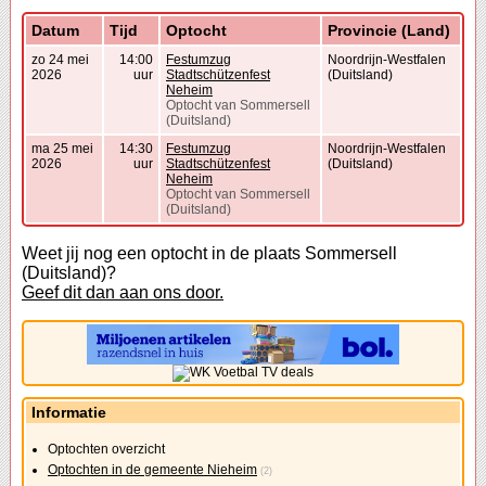
Datum
Tijd
Optocht
Provincie (Land)
zo 24 mei
14:00
Festumzug
Noordrijn-Westfalen
2026
uur
Stadtschützenfest
(Duitsland)
Neheim
Optocht van Sommersell
(Duitsland)
ma 25 mei
14:30
Festumzug
Noordrijn-Westfalen
2026
uur
Stadtschützenfest
(Duitsland)
Neheim
Optocht van Sommersell
(Duitsland)
Weet jij nog een optocht in de plaats Sommersell
(Duitsland)?
Geef dit dan aan ons door.
Informatie
Optochten overzicht
Optochten in de gemeente Nieheim
(2)