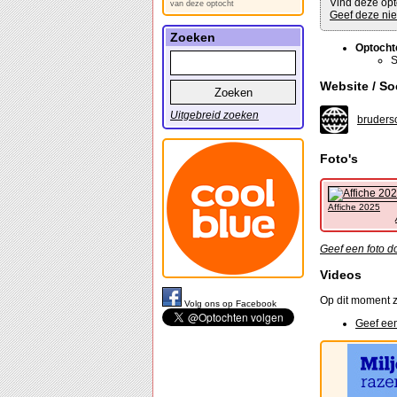
Vind deze opt
van deze optocht
Geef deze nie
Zoeken
Optocht
S
Website / So
Uitgebreid zoeken
brudersc
Foto's
Affiche 2025
Geef een foto d
Videos
Op dit moment z
Volg ons op Facebook
Geef een