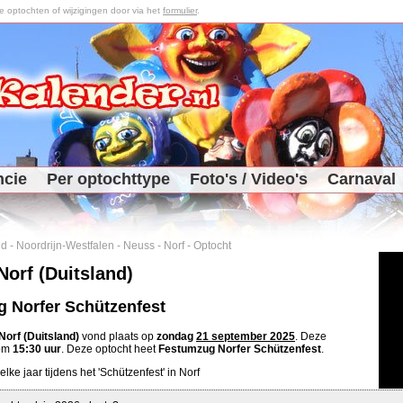
optochten of wijzigingen door via het
formulier
.
ncie
Per optochttype
Foto's / Video's
Carnaval
nd
-
Noordrijn-Westfalen
-
Neuss
-
Norf
-
Optocht
Norf (Duitsland)
 Norfer Schützenfest
Norf (Duitsland)
vond plaats op
zondag
21 september 2025
. Deze
 om
15:30 uur
. Deze optocht heet
Festumzug Norfer Schützenfest
.
elke jaar tijdens het 'Schützenfest' in Norf