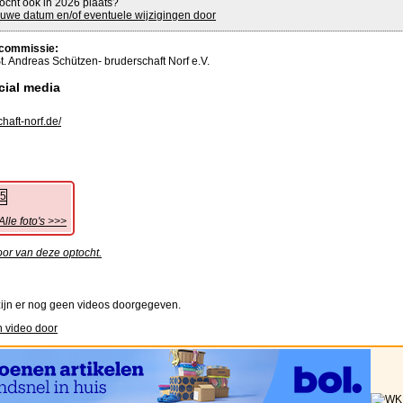
ocht ook in 2026 plaats?
uwe datum en/of eventuele wijzigingen door
commissie:
t. Andreas Schützen- bruderschaft Norf e.V.
cial media
haft-norf.de/
Alle foto's >>>
oor van deze optocht.
ijn er nog geen videos doorgegeven.
 video door