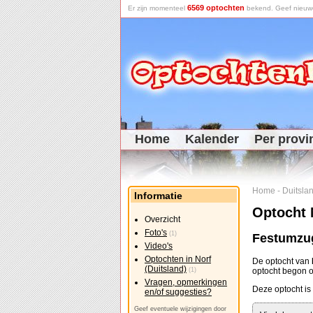
6569 optochten
Er zijn momenteel
bekend. Geef nieuwe 
Home
Kalender
Per provi
Home
-
Duitsla
Informatie
Optocht 
Overzicht
Foto's
(1)
Festumzug
Video's
Optochten in Norf
De optocht van
(Duitsland)
(1)
optocht begon
Vragen, opmerkingen
Deze optocht is 
en/of suggesties?
Geef eventuele wijzigingen door