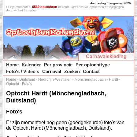
donderdag 6 augustus 2026
6569 optochten
Er zijn momenteel
bekend. Geef nieuwe optochten of wijzigingen
door via het
formulier
.
Carnavalskleding
Home
Kalender
Per provincie
Per optochttype
Foto's / Video's
Carnaval
Zoeken
Contact
Home
-
Duitsland
-
Noordrijn-Westfalen
-
Mönchengladbach
-
Hardt
-
Optocht
-
Foto's
Optocht Hardt (Mönchengladbach,
Duitsland)
Foto's
Er zijn momenteel nog geen (goedgekeurde) foto's van
de Optocht Hardt (Mönchengladbach, Duitsland).