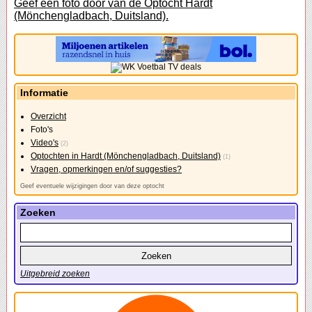
Geef een foto door van de Optocht Hardt
(Mönchengladbach, Duitsland).
Informatie
Overzicht
Foto's
Video's
(2)
Optochten in Hardt (Mönchengladbach, Duitsland)
(1)
Vragen, opmerkingen en/of suggesties?
Geef eventuele wijzigingen door van deze optocht
Zoeken
Uitgebreid zoeken