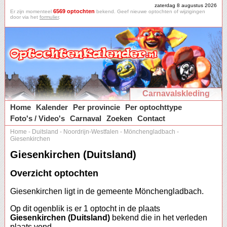
zaterdag 8 augustus 2026
6569 optochten
Er zijn momenteel
bekend. Geef nieuwe optochten of wijzigingen
door via het
formulier
.
Carnavalskleding
Home
Kalender
Per provincie
Per optochttype
Foto's / Video's
Carnaval
Zoeken
Contact
Home
-
Duitsland
-
Noordrijn-Westfalen
-
Mönchengladbach
-
Giesenkirchen
Giesenkirchen (Duitsland)
Overzicht optochten
Giesenkirchen ligt in de gemeente Mönchengladbach.
Op dit ogenblik is er 1 optocht in de plaats
Giesenkirchen (Duitsland)
bekend die in het verleden
plaats vond.