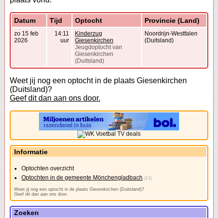
Datum
Tijd
Optocht
Provincie (Land)
zo 15 feb
14:11
Kinderzug
Noordrijn-Westfalen
2026
uur
Giesenkirchen
(Duitsland)
Jeugdoptocht van
Giesenkirchen
(Duitsland)
Weet jij nog een optocht in de plaats Giesenkirchen
(Duitsland)?
Geef dit dan aan ons door.
Informatie
Optochten overzicht
Optochten in de gemeente Mönchengladbach
(13)
Weet jij nog een optocht in de plaats Giesenkirchen (Duitsland)?
Geef dit dan aan ons door.
Zoeken