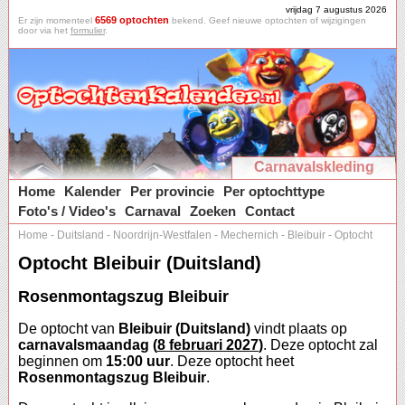
vrijdag 7 augustus 2026
6569 optochten
Er zijn momenteel
bekend. Geef nieuwe optochten of wijzigingen
door via het
formulier
.
Carnavalskleding
Home
Kalender
Per provincie
Per optochttype
Foto's / Video's
Carnaval
Zoeken
Contact
Home
-
Duitsland
-
Noordrijn-Westfalen
-
Mechernich
-
Bleibuir
-
Optocht
Optocht Bleibuir (Duitsland)
Rosenmontagszug Bleibuir
De optocht van
Bleibuir (Duitsland)
vindt plaats op
carnavalsmaandag (
8 februari 2027
)
. Deze optocht zal
beginnen om
15:00 uur
. Deze optocht heet
Rosenmontagszug Bleibuir
.