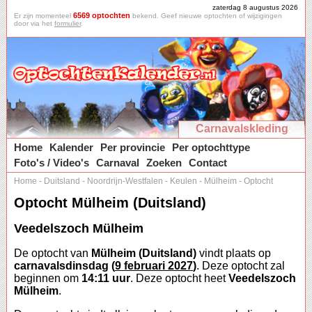
zaterdag 8 augustus 2026
6569 optochten
Er zijn momenteel
bekend. Geef nieuwe optochten of wijzigingen
door via het
formulier
.
Carnavalskleding
Home
Kalender
Per provincie
Per optochttype
Foto's / Video's
Carnaval
Zoeken
Contact
Home
-
Duitsland
-
Noordrijn-Westfalen
-
Keulen
-
Mülheim
-
Optocht
Optocht Mülheim (Duitsland)
Veedelszoch Mülheim
De optocht van
Mülheim (Duitsland)
vindt plaats op
carnavalsdinsdag (
9 februari 2027
)
. Deze optocht zal
beginnen om
14:11 uur
. Deze optocht heet
Veedelszoch
Mülheim
.