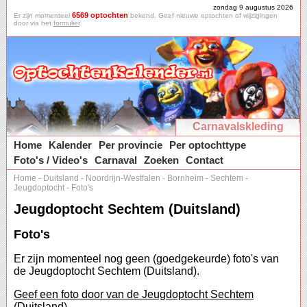
zondag 9 augustus 2026
6569 optochten
Er zijn momenteel
bekend. Geef nieuwe optochten of wijzigingen
door via het
formulier
.
Carnavalskleding
Home
Kalender
Per provincie
Per optochttype
Foto's / Video's
Carnaval
Zoeken
Contact
Home
-
Duitsland
-
Noordrijn-Westfalen
-
Bornheim
-
Sechtem
-
Jeugdoptocht
-
Foto's
Jeugdoptocht Sechtem (Duitsland)
Foto's
Er zijn momenteel nog geen (goedgekeurde) foto's van
de Jeugdoptocht Sechtem (Duitsland).
Geef een foto door van de Jeugdoptocht Sechtem
(Duitsland).