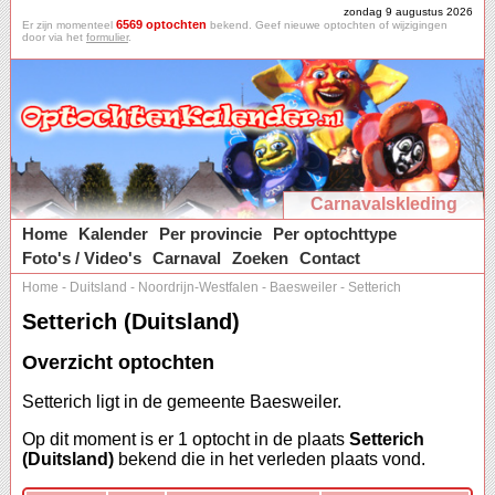
zondag 9 augustus 2026
6569 optochten
Er zijn momenteel
bekend. Geef nieuwe optochten of wijzigingen
door via het
formulier
.
Carnavalskleding
Home
Kalender
Per provincie
Per optochttype
Foto's / Video's
Carnaval
Zoeken
Contact
Home
-
Duitsland
-
Noordrijn-Westfalen
-
Baesweiler
-
Setterich
Setterich (Duitsland)
Overzicht optochten
Setterich ligt in de gemeente Baesweiler.
Op dit moment is er 1 optocht in de plaats
Setterich
(Duitsland)
bekend die in het verleden plaats vond.