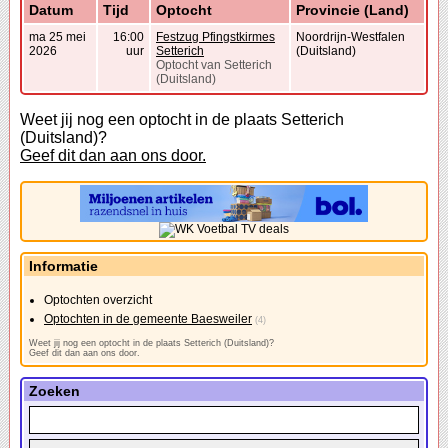
Datum
Tijd
Optocht
Provincie (Land)
ma 25 mei
16:00
Festzug Pfingstkirmes
Noordrijn-Westfalen
2026
uur
Setterich
(Duitsland)
Optocht van Setterich
(Duitsland)
Weet jij nog een optocht in de plaats Setterich
(Duitsland)?
Geef dit dan aan ons door.
Informatie
Optochten overzicht
Optochten in de gemeente Baesweiler
(4)
Weet jij nog een optocht in de plaats Setterich (Duitsland)?
Geef dit dan aan ons door.
Zoeken