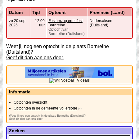
September 2026
Datum
Tijd
Optocht
Provincie (Land)
zo 20 sep
12:00
Festumzug erntefest
Nedersaksen
2026
uur
Bornreihe
(Duitsland)
Optocht van
Bornreihe (Duitsland)
Weet jij nog een optocht in de plaats Bornreihe
(Duitsland)?
Geef dit dan aan ons door.
Informatie
Optochten overzicht
Optochten in de gemeente Vollersode
(4)
Weet jij nog een optocht in de plaats Bornreihe (Duitsland)?
Geef dit dan aan ons door.
Zoeken