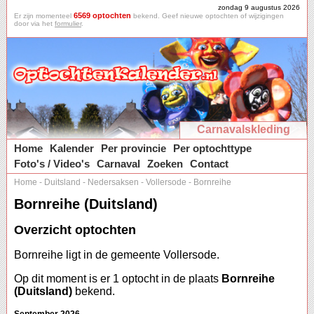
zondag 9 augustus 2026
6569 optochten
Er zijn momenteel
bekend. Geef nieuwe optochten of wijzigingen
door via het
formulier
.
Carnavalskleding
Home
Kalender
Per provincie
Per optochttype
Foto's / Video's
Carnaval
Zoeken
Contact
Home
-
Duitsland
-
Nedersaksen
-
Vollersode
-
Bornreihe
Bornreihe (Duitsland)
Overzicht optochten
Bornreihe ligt in de gemeente Vollersode.
Op dit moment is er 1 optocht in de plaats
Bornreihe
(Duitsland)
bekend.