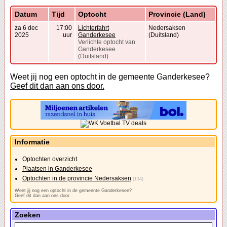
Datum
Tijd
Optocht
Provincie (Land)
za 6 dec
17:00
Lichterfahrt
Nedersaksen
2025
uur
Ganderkesee
(Duitsland)
Verlichte optocht van
Ganderkesee
(Duitsland)
Weet jij nog een optocht in de gemeente Ganderkesee?
Geef dit dan aan ons door.
Informatie
Optochten overzicht
Plaatsen in Ganderkesee
Optochten in de provincie Nedersaksen
(134)
Weet jij nog een optocht in de gemeente Ganderkesee?
Geef dit dan aan ons door.
Zoeken