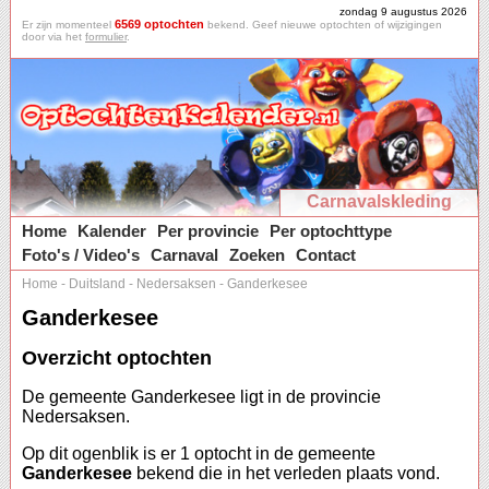
zondag 9 augustus 2026
6569 optochten
Er zijn momenteel
bekend. Geef nieuwe optochten of wijzigingen
door via het
formulier
.
Carnavalskleding
Home
Kalender
Per provincie
Per optochttype
Foto's / Video's
Carnaval
Zoeken
Contact
Home
-
Duitsland
-
Nedersaksen
-
Ganderkesee
Ganderkesee
Overzicht optochten
De gemeente Ganderkesee ligt in de provincie
Nedersaksen.
Op dit ogenblik is er 1 optocht in de gemeente
Ganderkesee
bekend die in het verleden plaats vond.