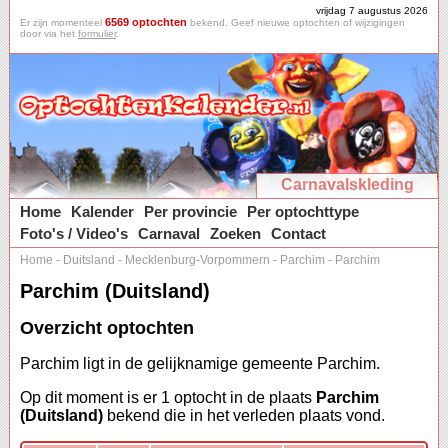
vrijdag 7 augustus 2026
6569 optochten
Er zijn momenteel
bekend. Geef nieuwe optochten of wijzigingen
door via het
formulier
.
Carnavalskleding
Home
Kalender
Per provincie
Per optochttype
Foto's / Video's
Carnaval
Zoeken
Contact
Home
-
Duitsland
-
Mecklenburg-Vorpommern
-
Parchim
-
Parchim
Parchim (Duitsland)
Overzicht optochten
Parchim ligt in de gelijknamige gemeente Parchim.
Op dit moment is er 1 optocht in de plaats
Parchim
(Duitsland)
bekend die in het verleden plaats vond.