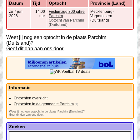
Datum
Tijd
Optocht
Provincie (Land)
zo 7 jun
14:00
Festumzug 800 jahre
Mecklenburg-
2026
uur
Parchim
Vorpommern
Optocht van Parchim
(Duitsland)
(Duitsland)
Weet jij nog een optocht in de plaats Parchim
(Duitsland)?
Geef dit dan aan ons door.
Informatie
Optochten overzicht
Optochten in de gemeente Parchim
(1)
Weet jij nog een optocht in de plaats Parchim (Duitsland)?
Geef dit dan aan ons door.
Zoeken