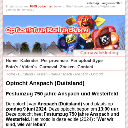
zaterdag 8 augustus 2026
6569 optochten
Er zijn momenteel
bekend. Geef nieuwe optochten of wijzigingen
door via het
formulier
.
Carnavalskleding
Home
Kalender
Per provincie
Per optochttype
Foto's / Video's
Carnaval
Zoeken
Contact
Home
-
Duitsland
-
Hessen
-
Neu-Anspach
-
Anspach
-
Optocht
Optocht Anspach (Duitsland)
Festumzug 750 jahre Anspach und Westerfeld
De optocht van
Anspach (Duitsland)
vond plaats op
zondag
9 juni 2024
. Deze optocht begon om
13:00 uur
.
Deze optocht heet
Festumzug 750 jahre Anspach und
Westerfeld
. Het motto is deze editie (2024) :
'Wer wir
sind, wie wir leben'
.