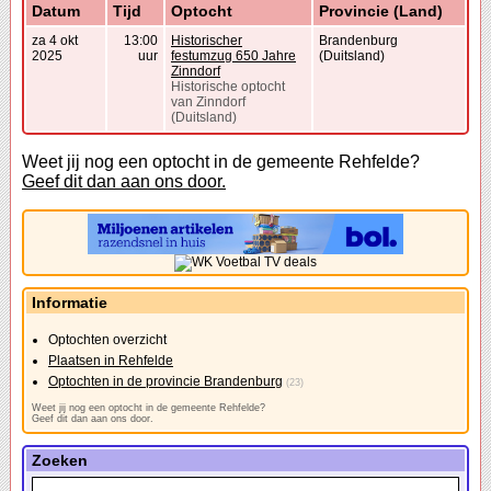
Datum
Tijd
Optocht
Provincie (Land)
za 4 okt
13:00
Historischer
Brandenburg
2025
uur
festumzug 650 Jahre
(Duitsland)
Zinndorf
Historische optocht
van Zinndorf
(Duitsland)
Weet jij nog een optocht in de gemeente Rehfelde?
Geef dit dan aan ons door.
Informatie
Optochten overzicht
Plaatsen in Rehfelde
Optochten in de provincie Brandenburg
(23)
Weet jij nog een optocht in de gemeente Rehfelde?
Geef dit dan aan ons door.
Zoeken