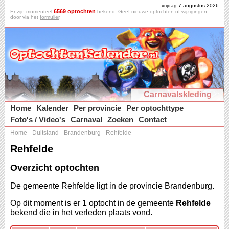
vrijdag 7 augustus 2026
6569 optochten
Er zijn momenteel
bekend. Geef nieuwe optochten of wijzigingen
door via het
formulier
.
Carnavalskleding
Home
Kalender
Per provincie
Per optochttype
Foto's / Video's
Carnaval
Zoeken
Contact
Home
-
Duitsland
-
Brandenburg
-
Rehfelde
Rehfelde
Overzicht optochten
De gemeente Rehfelde ligt in de provincie Brandenburg.
Op dit moment is er 1 optocht in de gemeente
Rehfelde
bekend die in het verleden plaats vond.