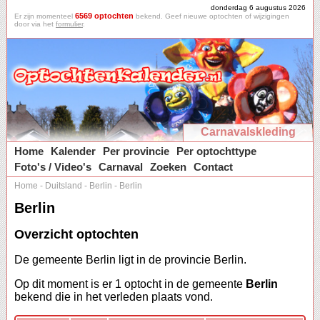
donderdag 6 augustus 2026
6569 optochten
Er zijn momenteel
bekend. Geef nieuwe optochten of wijzigingen
door via het
formulier
.
Carnavalskleding
Home
Kalender
Per provincie
Per optochttype
Foto's / Video's
Carnaval
Zoeken
Contact
Home
-
Duitsland
-
Berlin
-
Berlin
Berlin
Overzicht optochten
De gemeente Berlin ligt in de provincie Berlin.
Op dit moment is er 1 optocht in de gemeente
Berlin
bekend die in het verleden plaats vond.