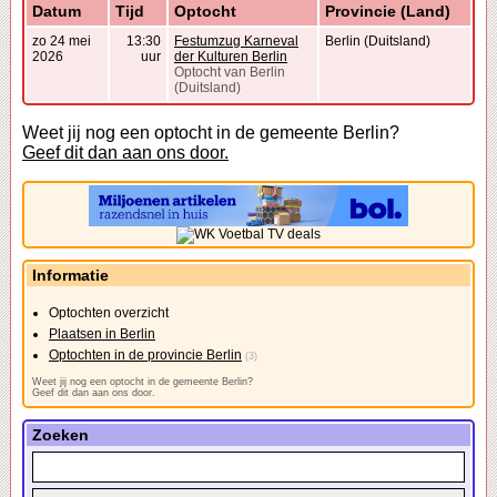
Datum
Tijd
Optocht
Provincie (Land)
zo 24 mei
13:30
Festumzug Karneval
Berlin (Duitsland)
2026
uur
der Kulturen Berlin
Optocht van Berlin
(Duitsland)
Weet jij nog een optocht in de gemeente Berlin?
Geef dit dan aan ons door.
Informatie
Optochten overzicht
Plaatsen in Berlin
Optochten in de provincie Berlin
(3)
Weet jij nog een optocht in de gemeente Berlin?
Geef dit dan aan ons door.
Zoeken