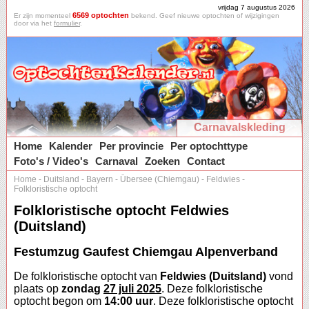
vrijdag 7 augustus 2026
6569 optochten
Er zijn momenteel
bekend. Geef nieuwe optochten of wijzigingen
door via het
formulier
.
Carnavalskleding
Home
Kalender
Per provincie
Per optochttype
Foto's / Video's
Carnaval
Zoeken
Contact
Home
-
Duitsland
-
Bayern
-
Übersee (Chiemgau)
-
Feldwies
-
Folkloristische optocht
Folkloristische optocht Feldwies
(Duitsland)
Festumzug Gaufest Chiemgau Alpenverband
De folkloristische optocht van
Feldwies (Duitsland)
vond
plaats op
zondag
27 juli 2025
. Deze folkloristische
optocht begon om
14:00 uur
. Deze folkloristische optocht