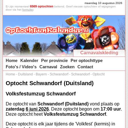
maandag 10 augustus 2026
6569 optochten
Er zijn momenteel
bekend. Geef nieuwe optochten of wijzigingen
door via het
formulier
.
Carnavalskleding
Home
Kalender
Per provincie
Per optochttype
Foto's / Video's
Carnaval
Zoeken
Contact
Home
-
Duitsland
-
Bayern
-
Schwandorf
-
Schwandorf
-
Optocht
Optocht Schwandorf (Duitsland)
Volksfestumzug Schwandorf
De optocht van
Schwandorf (Duitsland)
vond plaats op
zaterdag
6 juni 2026
. Deze optocht begon om
17:00 uur
.
Deze optocht heet
Volksfestumzug Schwandorf
.
Deze optocht is elk jaar tijdens de 'Volkfest' (kermis) in