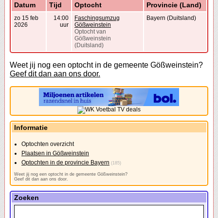
Datum
Tijd
Optocht
Provincie (Land)
zo 15 feb
14:00
Faschingsumzug
Bayern (Duitsland)
2026
uur
Gößweinstein
Optocht van
Gößweinstein
(Duitsland)
Weet jij nog een optocht in de gemeente Gößweinstein?
Geef dit dan aan ons door.
Informatie
Optochten overzicht
Plaatsen in Gößweinstein
Optochten in de provincie Bayern
(185)
Weet jij nog een optocht in de gemeente Gößweinstein?
Geef dit dan aan ons door.
Zoeken