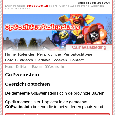
zaterdag 8 augustus 2026
6569 optochten
Er zijn momenteel
bekend. Geef nieuwe optochten of wijzigingen
door via het
formulier
.
Carnavalskleding
Home
Kalender
Per provincie
Per optochttype
Foto's / Video's
Carnaval
Zoeken
Contact
Home
-
Duitsland
-
Bayern
-
Gößweinstein
Gößweinstein
Overzicht optochten
De gemeente Gößweinstein ligt in de provincie Bayern.
Op dit moment is er 1 optocht in de gemeente
Gößweinstein
bekend die in het verleden plaats vond.