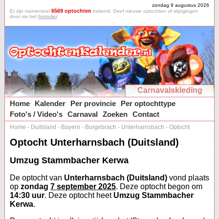
zondag 9 augustus 2026
6569 optochten
Er zijn momenteel
bekend. Geef nieuwe optochten of wijzigingen
door via het
formulier
.
Carnavalskleding
Home
Kalender
Per provincie
Per optochttype
Foto's / Video's
Carnaval
Zoeken
Contact
Home
-
Duitsland
-
Bayern
-
Burgebrach
-
Unterharnsbach
-
Optocht
Optocht Unterharnsbach (Duitsland)
Umzug Stammbacher Kerwa
De optocht van
Unterharnsbach (Duitsland)
vond plaats
op
zondag
7 september 2025
. Deze optocht begon om
14:30 uur
. Deze optocht heet
Umzug Stammbacher
Kerwa
.