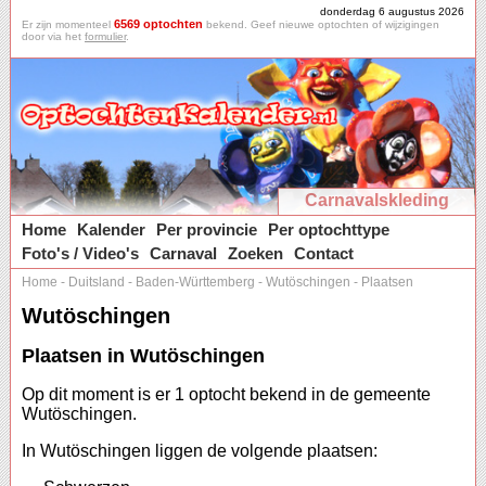
donderdag 6 augustus 2026
6569 optochten
Er zijn momenteel
bekend. Geef nieuwe optochten of wijzigingen
door via het
formulier
.
Carnavalskleding
Home
Kalender
Per provincie
Per optochttype
Foto's / Video's
Carnaval
Zoeken
Contact
Home
-
Duitsland
-
Baden-Württemberg
-
Wutöschingen
-
Plaatsen
Wutöschingen
Plaatsen in Wutöschingen
Op dit moment is er 1 optocht bekend in de gemeente
Wutöschingen.
In Wutöschingen liggen de volgende plaatsen: