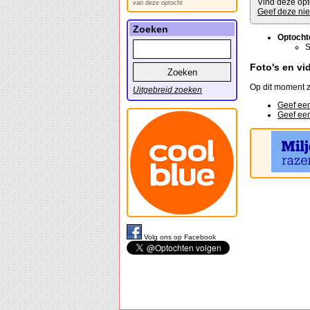
Vind deze opt
van deze optocht
Geef deze nie
Zoeken
Optocht
S
Foto's en vi
Op dit moment z
Uitgebreid zoeken
Geef een
Geef een
Volg ons op Facebook