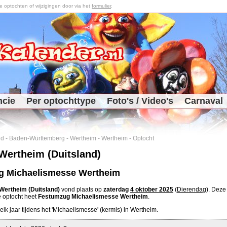
optochten of wijzigingen door via het
formulier
.
ncie
Per optochttype
Foto's / Video's
Carnaval
nd
-
Baden-Württemberg
-
Wertheim
-
Wertheim
-
Optocht
Wertheim (Duitsland)
g Michaelismesse Wertheim
Wertheim (Duitsland)
vond plaats op
zaterdag
4 oktober 2025
(
Dierendag
). Deze
e optocht heet
Festumzug Michaelismesse Wertheim
.
elk jaar tijdens het 'Michaelismesse' (kermis) in Wertheim.