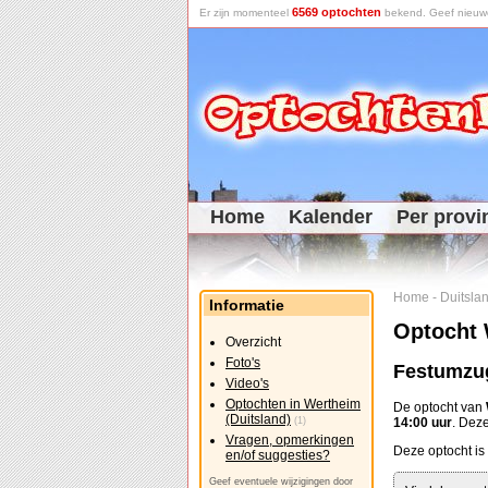
6569 optochten
Er zijn momenteel
bekend. Geef nieuwe 
Home
Kalender
Per provi
Home
-
Duitsla
Informatie
Optocht 
Overzicht
Foto's
Festumzu
Video's
Optochten in Wertheim
De optocht van
(Duitsland)
(1)
14:00 uur
. Dez
Vragen, opmerkingen
Deze optocht is 
en/of suggesties?
Geef eventuele wijzigingen door