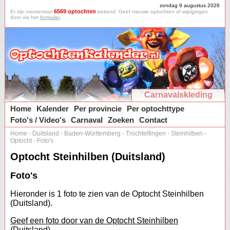
zondag 9 augustus 2026
6569 optochten
Er zijn momenteel
bekend. Geef nieuwe optochten of wijzigingen
door via het
formulier
.
Carnavalskleding
Home
Kalender
Per provincie
Per optochttype
Foto's / Video's
Carnaval
Zoeken
Contact
Home
-
Duitsland
-
Baden-Württemberg
-
Trochtelfingen
-
Steinhilben
-
Optocht
-
Foto's
Optocht Steinhilben (Duitsland)
Foto's
Hieronder is 1 foto te zien van de Optocht Steinhilben
(Duitsland).
Geef een foto door van de Optocht Steinhilben
(Duitsland).