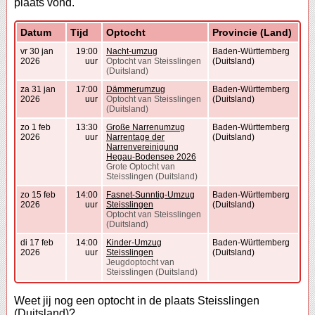
plaats vond.
Datum
Tijd
Optocht
Provincie (Land)
vr 30 jan
19:00
Nacht-umzug
Baden-Württemberg
2026
uur
Optocht van Steisslingen
(Duitsland)
(Duitsland)
za 31 jan
17:00
Dämmerumzug
Baden-Württemberg
2026
uur
Optocht van Steisslingen
(Duitsland)
(Duitsland)
zo 1 feb
13:30
Große Narrenumzug
Baden-Württemberg
2026
uur
Narrentage der
(Duitsland)
Narrenvereinigung
Hegau-Bodensee 2026
Grote Optocht van
Steisslingen (Duitsland)
zo 15 feb
14:00
Fasnet-Sunntig-Umzug
Baden-Württemberg
2026
uur
Steisslingen
(Duitsland)
Optocht van Steisslingen
(Duitsland)
di 17 feb
14:00
Kinder-Umzug
Baden-Württemberg
2026
uur
Steisslingen
(Duitsland)
Jeugdoptocht van
Steisslingen (Duitsland)
Weet jij nog een optocht in de plaats Steisslingen
(Duitsland)?