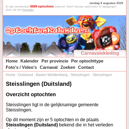
zondag 9 augustus 2026
6569 optochten
Er zijn momenteel
bekend. Geef nieuwe optochten of wijzigingen
door via het
formulier
.
Carnavalskleding
Home
Kalender
Per provincie
Per optochttype
Foto's / Video's
Carnaval
Zoeken
Contact
Home
-
Duitsland
-
Baden-Württemberg
-
Steisslingen
-
Steisslingen
Steisslingen (Duitsland)
Overzicht optochten
Steisslingen ligt in de gelijknamige gemeente
Steisslingen.
Op dit moment zijn er 5 optochten in de plaats
Steisslingen (Duitsland)
bekend die in het verleden