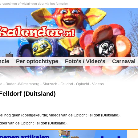
optochten of wijzigingen door via het
formulier
.
ncie
Per optochttype
Foto's / Video's
Carnaval
nd
-
Baden-Württemberg
-
Starzach
-
Felldorf
-
Optocht
-
Videos
elldorf (Duitsland)
el nog geen (goedgekeurde) videos van de Optocht Felldorf (Duitsland).
door van de Optocht Felldorf (Duitsland).