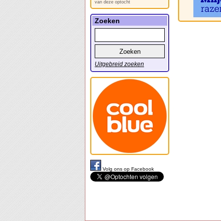
van deze optocht
Zoeken
Uitgebreid zoeken
Volg ons op Facebook