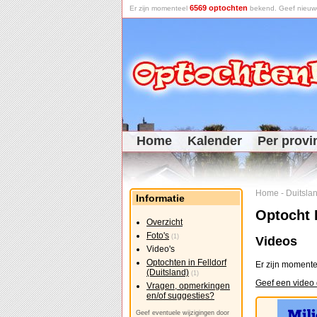
6569 optochten
Er zijn momenteel
bekend. Geef nieuwe 
Home
Kalender
Per provi
Home
-
Duitsla
Informatie
Optocht F
Overzicht
Foto's
(1)
Videos
Video's
Optochten in Felldorf
Er zijn momente
(Duitsland)
(1)
Geef een video 
Vragen, opmerkingen
en/of suggesties?
Geef eventuele wijzigingen door