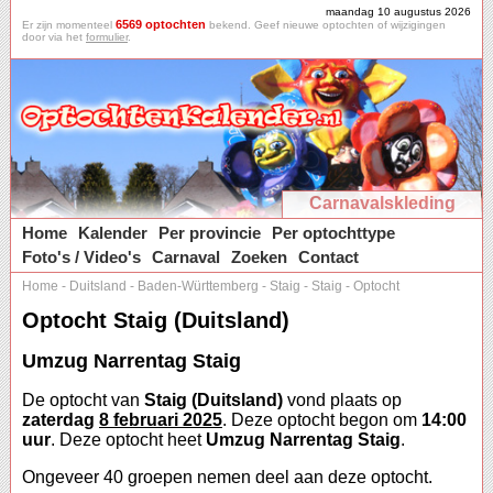
maandag 10 augustus 2026
6569 optochten
Er zijn momenteel
bekend. Geef nieuwe optochten of wijzigingen
door via het
formulier
.
Carnavalskleding
Home
Kalender
Per provincie
Per optochttype
Foto's / Video's
Carnaval
Zoeken
Contact
Home
-
Duitsland
-
Baden-Württemberg
-
Staig
-
Staig
-
Optocht
Optocht Staig (Duitsland)
Umzug Narrentag Staig
De optocht van
Staig (Duitsland)
vond plaats op
zaterdag
8 februari 2025
. Deze optocht begon om
14:00
uur
. Deze optocht heet
Umzug Narrentag Staig
.
Ongeveer 40 groepen nemen deel aan deze optocht.