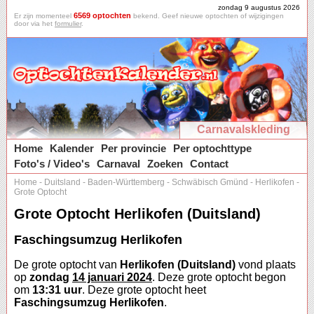
zondag 9 augustus 2026
6569 optochten
Er zijn momenteel
bekend. Geef nieuwe optochten of wijzigingen
door via het
formulier
.
Carnavalskleding
Home
Kalender
Per provincie
Per optochttype
Foto's / Video's
Carnaval
Zoeken
Contact
Home
-
Duitsland
-
Baden-Württemberg
-
Schwäbisch Gmünd
-
Herlikofen
-
Grote Optocht
Grote Optocht Herlikofen (Duitsland)
Faschingsumzug Herlikofen
De grote optocht van
Herlikofen (Duitsland)
vond plaats
op
zondag
14 januari 2024
. Deze grote optocht begon
om
13:31 uur
. Deze grote optocht heet
Faschingsumzug Herlikofen
.