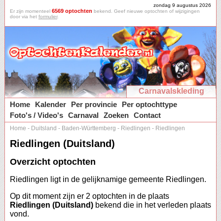
zondag 9 augustus 2026
6569 optochten
Er zijn momenteel
bekend. Geef nieuwe optochten of wijzigingen
door via het
formulier
.
Carnavalskleding
Home
Kalender
Per provincie
Per optochttype
Foto's / Video's
Carnaval
Zoeken
Contact
Home
-
Duitsland
-
Baden-Württemberg
-
Riedlingen
-
Riedlingen
Riedlingen (Duitsland)
Overzicht optochten
Riedlingen ligt in de gelijknamige gemeente Riedlingen.
Op dit moment zijn er 2 optochten in de plaats
Riedlingen (Duitsland)
bekend die in het verleden plaats
vond.