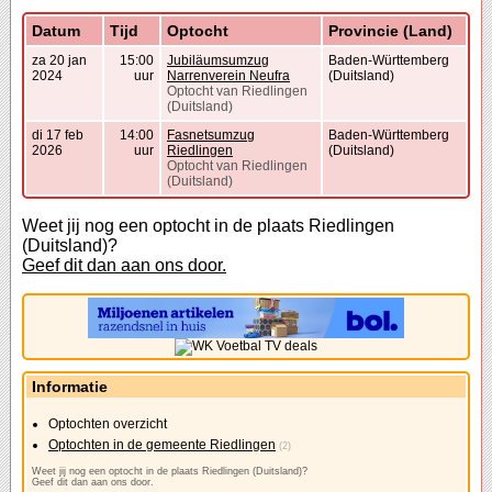
Datum
Tijd
Optocht
Provincie (Land)
za 20 jan
15:00
Jubiläumsumzug
Baden-Württemberg
2024
uur
Narrenverein Neufra
(Duitsland)
Optocht van Riedlingen
(Duitsland)
di 17 feb
14:00
Fasnetsumzug
Baden-Württemberg
2026
uur
Riedlingen
(Duitsland)
Optocht van Riedlingen
(Duitsland)
Weet jij nog een optocht in de plaats Riedlingen
(Duitsland)?
Geef dit dan aan ons door.
Informatie
Optochten overzicht
Optochten in de gemeente Riedlingen
(2)
Weet jij nog een optocht in de plaats Riedlingen (Duitsland)?
Geef dit dan aan ons door.