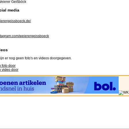
eierer Geißböck
cial media
erergeissboeck.de/
tagram.com/weierergeissboeck
deos
ijn er nog geen foto's en videos doorgegeven.
 foto door
 video door