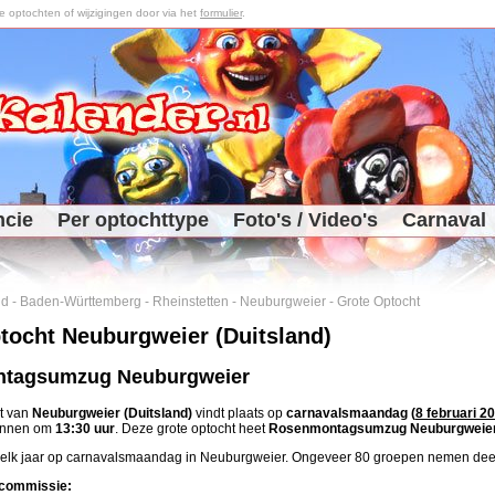
optochten of wijzigingen door via het
formulier
.
ncie
Per optochttype
Foto's / Video's
Carnaval
nd
-
Baden-Württemberg
-
Rheinstetten
-
Neuburgweier
-
Grote Optocht
tocht Neuburgweier (Duitsland)
tagsumzug Neuburgweier
t van
Neuburgweier (Duitsland)
vindt plaats op
carnavalsmaandag (
8 februari 2
ginnen om
13:30 uur
. Deze grote optocht heet
Rosenmontagsumzug Neuburgweie
s elk jaar op carnavalsmaandag in Neuburgweier. Ongeveer 80 groepen nemen deel
commissie: