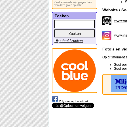
W
Geef eventuele wijzigingen door
van deze grote optocht
Website / So
Zoeken
www.wei
www.ins
Uitgebreid zoeken
Foto's en vi
Op dit moment z
Geef een
Geef een
Volg ons op Facebook