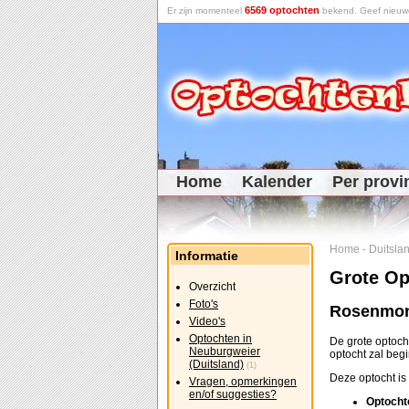
6569 optochten
Er zijn momenteel
bekend. Geef nieuwe 
Home
Kalender
Per provi
Home
-
Duitsla
Informatie
Grote Op
Overzicht
Foto's
Rosenmon
Video's
Optochten in
De grote optoch
Neuburgweier
optocht zal be
(Duitsland)
(1)
Deze optocht i
Vragen, opmerkingen
en/of suggesties?
Optocht