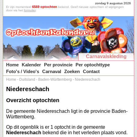
zondag 9 augustus 2026
6569 optochten
Er zijn momenteel
bekend. Geef nieuwe optochten of wijzigingen
door via het
formulier
.
Carnavalskleding
Home
Kalender
Per provincie
Per optochttype
Foto's / Video's
Carnaval
Zoeken
Contact
Home
-
Duitsland
-
Baden-Württemberg
-
Niedereschach
Niedereschach
Overzicht optochten
De gemeente Niedereschach ligt in de provincie Baden-
Württemberg.
Op dit ogenblik is er 1 optocht in de gemeente
Niedereschach
bekend die in het verleden plaats vond.