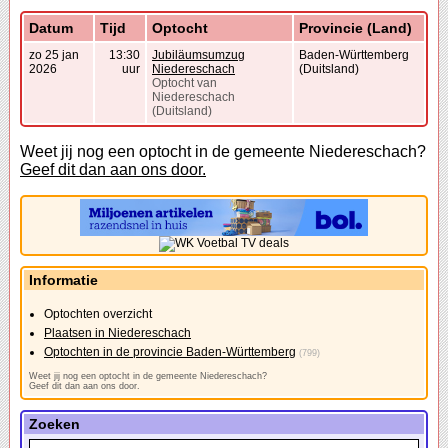
Datum
Tijd
Optocht
Provincie (Land)
zo 25 jan
13:30
Jubiläumsumzug
Baden-Württemberg
2026
uur
Niedereschach
(Duitsland)
Optocht van
Niedereschach
(Duitsland)
Weet jij nog een optocht in de gemeente Niedereschach?
Geef dit dan aan ons door.
Informatie
Optochten overzicht
Plaatsen in Niedereschach
Optochten in de provincie Baden-Württemberg
(799)
Weet jij nog een optocht in de gemeente Niedereschach?
Geef dit dan aan ons door.
Zoeken