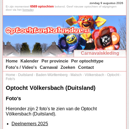
zondag 9 augustus 2026
6569 optochten
Er zijn momenteel
bekend. Geef nieuwe optochten of wijzigingen
door via het
formulier
.
Carnavalskleding
Home
Kalender
Per provincie
Per optochttype
Foto's / Video's
Carnaval
Zoeken
Contact
Home
-
Duitsland
-
Baden-Württemberg
-
Malsch
-
Völkersbach
-
Optocht
-
Foto's
Optocht Völkersbach (Duitsland)
Foto's
Hieronder zijn 2 foto's te zien van de Optocht
Völkersbach (Duitsland).
Deelnemers 2025