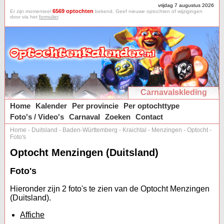
vrijdag 7 augustus 2026
6569 optochten
Er zijn momenteel
bekend. Geef nieuwe optochten of wijzigingen
door via het
formulier
.
Carnavalskleding
Home
Kalender
Per provincie
Per optochttype
Foto's / Video's
Carnaval
Zoeken
Contact
Home
-
Duitsland
-
Baden-Württemberg
-
Kraichtal
-
Menzingen
-
Optocht
-
Foto's
Optocht Menzingen (Duitsland)
Foto's
Hieronder zijn 2 foto's te zien van de Optocht Menzingen
(Duitsland).
Affiche