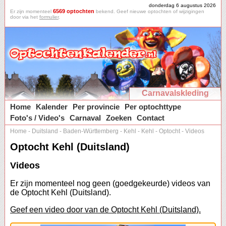
donderdag 6 augustus 2026
6569 optochten
Er zijn momenteel
bekend. Geef nieuwe optochten of wijzigingen
door via het
formulier
.
Carnavalskleding
Home
Kalender
Per provincie
Per optochttype
Foto's / Video's
Carnaval
Zoeken
Contact
Home
-
Duitsland
-
Baden-Württemberg
-
Kehl
-
Kehl
-
Optocht
-
Videos
Optocht Kehl (Duitsland)
Videos
Er zijn momenteel nog geen (goedgekeurde) videos van
de Optocht Kehl (Duitsland).
Geef een video door van de Optocht Kehl (Duitsland).