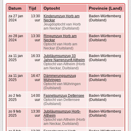
Datum
Tijd
Optocht
Provincie (Land)
za 27 jan
13:30
Kinderumzug Horb am
Baden-Württemberg
2024
uur
Neckar
(Duitsland)
Jeugdoptocht van Horb
am Neckar (Duitsland)
zo 28 jan
13:30
Ringumzug Horb am
Baden-Württemberg
2024
uur
Neckar
(Duitsland)
Optocht van Horb am
Neckar (Duitsland)
za 11 jan
16:33
Jubiläumsumzug 33
Baden-Württemberg
2025
uur
Jahre Narrenzunft Altheim
(Duitsland)
Optocht van Altheim (Horb
am Neckar, Duitsland)
za 11 jan
16:47
Dämmerungsumzug
Baden-Württemberg
2025
uur
Mühringen
(Duitsland)
Optocht van Mühringen
(Duitsland)
zo 2 feb
14:00
Fasnetsumzug Dettensee
Baden-Württemberg
2025
uur
Optocht van Dettensee
(Duitsland)
(Duitsland)
zo 9 feb
13:30
Jubiläumsumzug Horb-
Baden-Württemberg
2025
uur
Altheim
(Duitsland)
Optocht van Altheim (Horb
am Neckar, Duitsland)