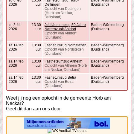
zo 8 feb
13:30
Fasnetsumzug Horb-
Baden-Württemberg
2026
uur
Dettingen
(Duitsland)
Optocht van Dettingen
(Horb am Neckar,
Duitsland)
zo 8 feb
13:30
Jubiläumumzug 50 Jahre
Baden-Württemberg
2026
uur
Narrenzunft Ahldorf
(Duitsland)
Optocht van Ahldorf
(Duitsland)
za 14 feb
13:30
Fasnetumzug Nordstetten
Baden-Württemberg
2026
uur
Optocht van Nordstetten
(Duitsland)
(Duitsland)
za 14 feb
13:30
Fastnetsumzug Altheim
Baden-Württemberg
2026
uur
Optocht van Altheim (Horb
(Duitsland)
am Neckar, Duitsland)
za 14 feb
13:30
Fasnetumzug Betra
Baden-Württemberg
2026
uur
Optocht van Betra
(Duitsland)
(Duitsland)
Weet jij nog een optocht in de gemeente Horb am
Neckar?
Geef dit dan aan ons door.