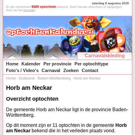
zaterdag 8 augustus 2026
6569 optochten
Er zijn momenteel
bekend. Geef nieuwe optochten of wijzigingen
door via het
formulier
.
Carnavalskleding
Home
Kalender
Per provincie
Per optochttype
Foto's / Video's
Carnaval
Zoeken
Contact
Home
-
Duitsland
-
Baden-Württemberg
-
Horb am Neckar
Horb am Neckar
Overzicht optochten
De gemeente Horb am Neckar ligt in de provincie Baden-
Württemberg.
Op dit moment zijn er 11 optochten in de gemeente
Horb
am Neckar
bekend die in het verleden plaats vond.