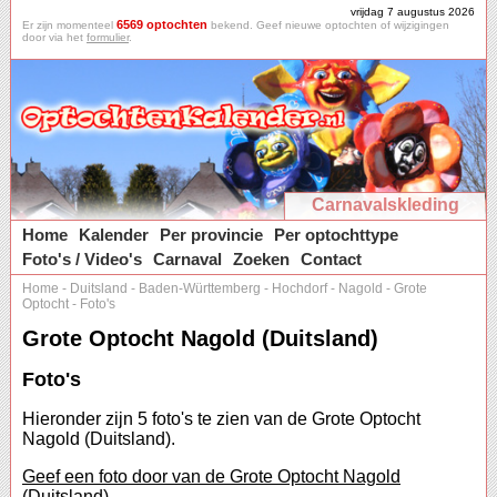
vrijdag 7 augustus 2026
6569 optochten
Er zijn momenteel
bekend. Geef nieuwe optochten of wijzigingen
door via het
formulier
.
Carnavalskleding
Home
Kalender
Per provincie
Per optochttype
Foto's / Video's
Carnaval
Zoeken
Contact
Home
-
Duitsland
-
Baden-Württemberg
-
Hochdorf
-
Nagold
-
Grote
Optocht
-
Foto's
Grote Optocht Nagold (Duitsland)
Foto's
Hieronder zijn 5 foto's te zien van de Grote Optocht
Nagold (Duitsland).
Geef een foto door van de Grote Optocht Nagold
(Duitsland).