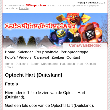
vrijdag 7 augustus 2026
6569 optochten
Er zijn momenteel
bekend. Geef nieuwe optochten of wijzigingen
door via het
formulier
.
Carnavalskleding
Home
Kalender
Per provincie
Per optochttype
Foto's / Video's
Carnaval
Zoeken
Contact
Home
-
Duitsland
-
Baden-Württemberg
-
Haigerloch
-
Hart
-
Optocht
-
Foto's
Optocht Hart (Duitsland)
Foto's
Hieronder is 1 foto te zien van de Optocht Hart
(Duitsland).
Geef een foto door van de Optocht Hart (Duitsland).