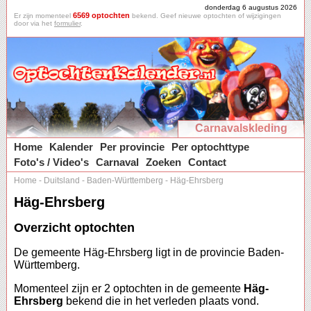
donderdag 6 augustus 2026
6569 optochten
Er zijn momenteel
bekend. Geef nieuwe optochten of wijzigingen
door via het
formulier
.
Carnavalskleding
Home
Kalender
Per provincie
Per optochttype
Foto's / Video's
Carnaval
Zoeken
Contact
Home
-
Duitsland
-
Baden-Württemberg
-
Häg-Ehrsberg
Häg-Ehrsberg
Overzicht optochten
De gemeente Häg-Ehrsberg ligt in de provincie Baden-
Württemberg.
Momenteel zijn er 2 optochten in de gemeente
Häg-
Ehrsberg
bekend die in het verleden plaats vond.