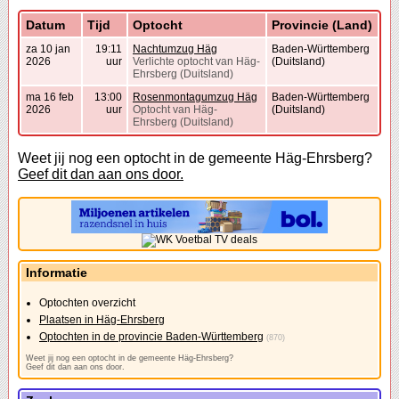
Datum
Tijd
Optocht
Provincie (Land)
za 10 jan
19:11
Nachtumzug Häg
Baden-Württemberg
2026
uur
Verlichte optocht van Häg-
(Duitsland)
Ehrsberg (Duitsland)
ma 16 feb
13:00
Rosenmontagumzug Häg
Baden-Württemberg
2026
uur
Optocht van Häg-
(Duitsland)
Ehrsberg (Duitsland)
Weet jij nog een optocht in de gemeente Häg-Ehrsberg?
Geef dit dan aan ons door.
Informatie
Optochten overzicht
Plaatsen in Häg-Ehrsberg
Optochten in de provincie Baden-Württemberg
(870)
Weet jij nog een optocht in de gemeente Häg-Ehrsberg?
Geef dit dan aan ons door.