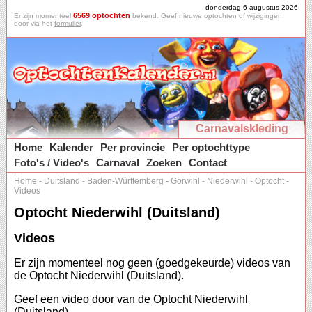
donderdag 6 augustus 2026
6569 optochten
Er zijn momenteel
bekend. Geef nieuwe optochten of wijzigingen
door via het
formulier
.
Carnavalskleding
Home
Kalender
Per provincie
Per optochttype
Foto's / Video's
Carnaval
Zoeken
Contact
Home
-
Duitsland
-
Baden-Württemberg
-
Görwihl
-
Niederwihl
-
Optocht
-
Videos
Optocht Niederwihl (Duitsland)
Videos
Er zijn momenteel nog geen (goedgekeurde) videos van
de Optocht Niederwihl (Duitsland).
Geef een video door van de Optocht Niederwihl
(Duitsland).