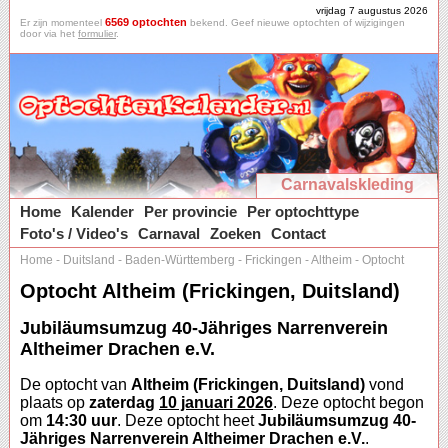
vrijdag 7 augustus 2026
6569 optochten
Er zijn momenteel
bekend. Geef nieuwe optochten of wijzigingen
door via het
formulier
.
Carnavalskleding
Home
Kalender
Per provincie
Per optochttype
Foto's / Video's
Carnaval
Zoeken
Contact
Home
-
Duitsland
-
Baden-Württemberg
-
Frickingen
-
Altheim
-
Optocht
Optocht Altheim (Frickingen, Duitsland)
Jubiläumsumzug 40-Jähriges Narrenverein
Altheimer Drachen e.V.
De optocht van
Altheim (Frickingen, Duitsland)
vond
plaats op
zaterdag
10 januari 2026
. Deze optocht begon
om
14:30 uur
. Deze optocht heet
Jubiläumsumzug 40-
Jähriges Narrenverein Altheimer Drachen e.V.
.