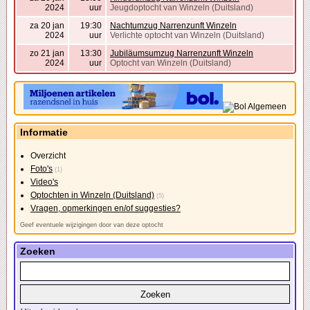
2024
uur
Jeugdoptocht van Winzeln (Duitsland)
za 20 jan
19:30
Nachtumzug Narrenzunft Winzeln
2024
uur
Verlichte optocht van Winzeln (Duitsland)
zo 21 jan
13:30
Jubiläumsumzug Narrenzunft Winzeln
2024
uur
Optocht van Winzeln (Duitsland)
Informatie
Overzicht
Foto's
(1)
Video's
Optochten in Winzeln (Duitsland)
(5)
Vragen, opmerkingen en/of suggesties?
Geef eventuele wijzigingen door van deze optocht
Zoeken