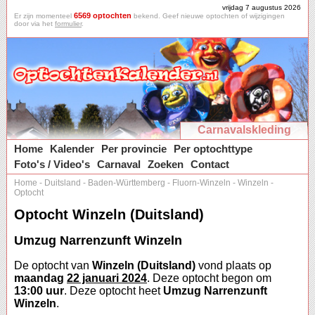
vrijdag 7 augustus 2026
6569 optochten
Er zijn momenteel
bekend. Geef nieuwe optochten of wijzigingen
door via het
formulier
.
Carnavalskleding
Home
Kalender
Per provincie
Per optochttype
Foto's / Video's
Carnaval
Zoeken
Contact
Home
-
Duitsland
-
Baden-Württemberg
-
Fluorn-Winzeln
-
Winzeln
-
Optocht
Optocht Winzeln (Duitsland)
Umzug Narrenzunft Winzeln
De optocht van
Winzeln (Duitsland)
vond plaats op
maandag
22 januari 2024
. Deze optocht begon om
13:00 uur
. Deze optocht heet
Umzug Narrenzunft
Winzeln
.