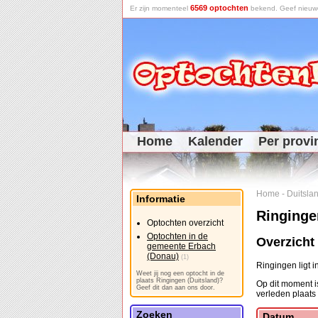
6569 optochten
Er zijn momenteel
bekend. Geef nieuwe 
Home
Kalender
Per provi
Home
-
Duitsla
Informatie
Ringinge
Optochten overzicht
Optochten in de
Overzicht
gemeente Erbach
(Donau)
(1)
Ringingen ligt 
Weet jij nog een optocht in de
plaats Ringingen (Duitsland)?
Op dit moment is
Geef dit dan aan ons door.
verleden plaats
Zoeken
Datum