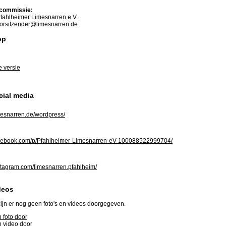
commissie:
fahlheimer Limesnarren e.V.
orsitzender@limesnarren.de
op
e versie
cial media
esnarren.de/wordpress/
ebook.com/p/Pfahlheimer-Limesnarren-eV-100088522999704/
tagram.com/limesnarren.pfahlheim/
deos
ijn er nog geen foto's en videos doorgegeven.
 foto door
 video door