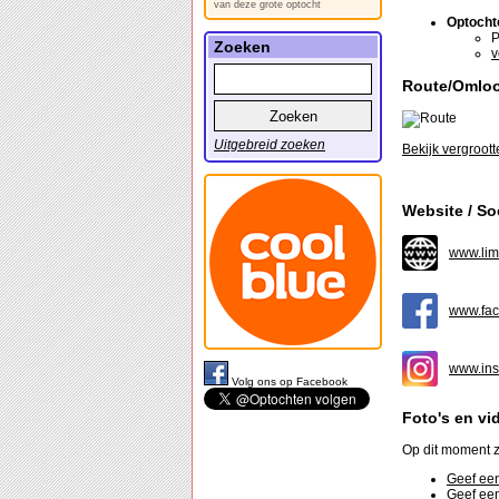
van deze grote optocht
Optocht
P
Zoeken
v
Route/Omlo
Uitgebreid zoeken
Bekijk vergroott
Website / So
www.lim
www.fac
www.ins
Volg ons op Facebook
Foto's en vi
Op dit moment z
Geef een
Geef een