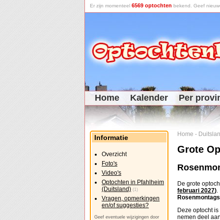
6569 optochten
Er zijn momenteel
bekend. Geef nieuwe 
Home
Kalender
Per provi
Home
-
Duitsla
Informatie
Grote Op
Overzicht
Foto's
Rosenmon
Video's
Optochten in Pfahlheim
De grote optoch
(Duitsland)
(1)
februari 2027
)
.
Rosenmontagsz
Vragen, opmerkingen
en/of suggesties?
Deze optocht is
nemen deel aan
Geef eventuele wijzigingen door