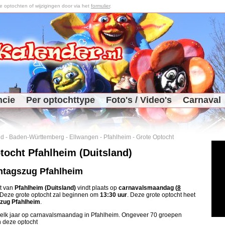
optochten of wijzigingen door via het
formulier
.
ncie
Per optochttype
Foto's / Video's
Carnaval
nd
-
Baden-Württemberg
-
Ellwangen
-
Pfahlheim
-
Grote Optocht
tocht Pfahlheim (Duitsland)
tagszug Pfahlheim
t van
Pfahlheim (Duitsland)
vindt plaats op
carnavalsmaandag (
8
 Deze grote optocht zal beginnen om
13:30 uur
. Deze grote optocht heet
ug Pfahlheim
.
 elk jaar op carnavalsmaandag in Pfahlheim. Ongeveer 70 groepen
 deze optocht