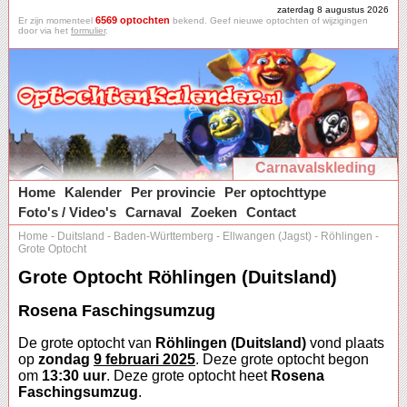
zaterdag 8 augustus 2026
6569 optochten
Er zijn momenteel
bekend. Geef nieuwe optochten of wijzigingen
door via het
formulier
.
Carnavalskleding
Home
Kalender
Per provincie
Per optochttype
Foto's / Video's
Carnaval
Zoeken
Contact
Home
-
Duitsland
-
Baden-Württemberg
-
Ellwangen (Jagst)
-
Röhlingen
-
Grote Optocht
Grote Optocht Röhlingen (Duitsland)
Rosena Faschingsumzug
De grote optocht van
Röhlingen (Duitsland)
vond plaats
op
zondag
9 februari 2025
. Deze grote optocht begon
om
13:30 uur
. Deze grote optocht heet
Rosena
Faschingsumzug
.