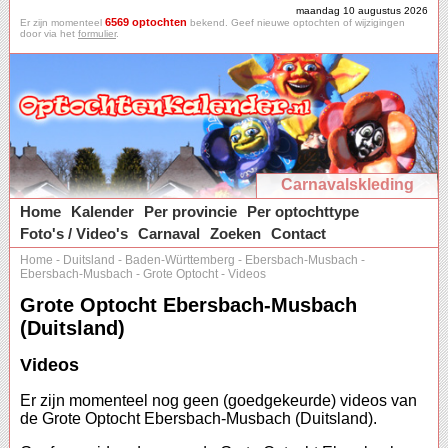
maandag 10 augustus 2026
6569 optochten
Er zijn momenteel
bekend. Geef nieuwe optochten of wijzigingen
door via het
formulier
.
Carnavalskleding
Home
Kalender
Per provincie
Per optochttype
Foto's / Video's
Carnaval
Zoeken
Contact
Home
-
Duitsland
-
Baden-Württemberg
-
Ebersbach-Musbach
-
Ebersbach-Musbach
-
Grote Optocht
-
Videos
Grote Optocht Ebersbach-Musbach
(Duitsland)
Videos
Er zijn momenteel nog geen (goedgekeurde) videos van
de Grote Optocht Ebersbach-Musbach (Duitsland).