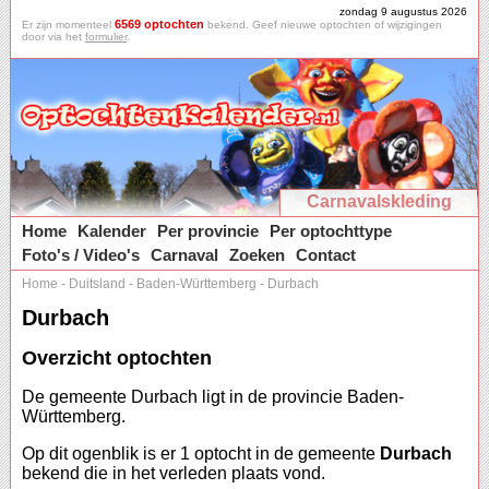
zondag 9 augustus 2026
6569 optochten
Er zijn momenteel
bekend. Geef nieuwe optochten of wijzigingen
door via het
formulier
.
Carnavalskleding
Home
Kalender
Per provincie
Per optochttype
Foto's / Video's
Carnaval
Zoeken
Contact
Home
-
Duitsland
-
Baden-Württemberg
-
Durbach
Durbach
Overzicht optochten
De gemeente Durbach ligt in de provincie Baden-
Württemberg.
Op dit ogenblik is er 1 optocht in de gemeente
Durbach
bekend die in het verleden plaats vond.