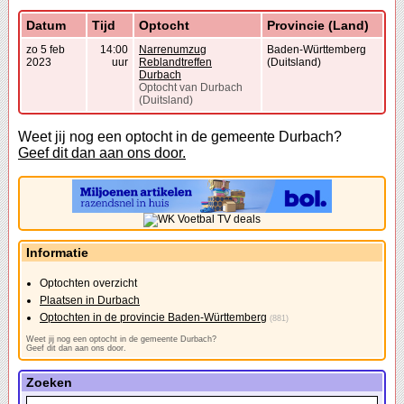
Datum
Tijd
Optocht
Provincie (Land)
zo 5 feb
14:00
Narrenumzug
Baden-Württemberg
2023
uur
Reblandtreffen
(Duitsland)
Durbach
Optocht van Durbach
(Duitsland)
Weet jij nog een optocht in de gemeente Durbach?
Geef dit dan aan ons door.
Informatie
Optochten overzicht
Plaatsen in Durbach
Optochten in de provincie Baden-Württemberg
(881)
Weet jij nog een optocht in de gemeente Durbach?
Geef dit dan aan ons door.
Zoeken