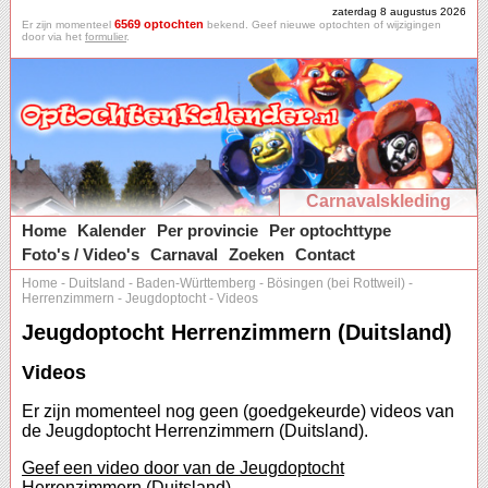
zaterdag 8 augustus 2026
6569 optochten
Er zijn momenteel
bekend. Geef nieuwe optochten of wijzigingen
door via het
formulier
.
Carnavalskleding
Home
Kalender
Per provincie
Per optochttype
Foto's / Video's
Carnaval
Zoeken
Contact
Home
-
Duitsland
-
Baden-Württemberg
-
Bösingen (bei Rottweil)
-
Herrenzimmern
-
Jeugdoptocht
-
Videos
Jeugdoptocht Herrenzimmern (Duitsland)
Videos
Er zijn momenteel nog geen (goedgekeurde) videos van
de Jeugdoptocht Herrenzimmern (Duitsland).
Geef een video door van de Jeugdoptocht
Herrenzimmern (Duitsland).