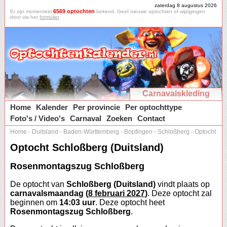
zaterdag 8 augustus 2026
6569 optochten
Er zijn momenteel
bekend. Geef nieuwe optochten of wijzigingen
door via het
formulier
.
Carnavalskleding
Home
Kalender
Per provincie
Per optochttype
Foto's / Video's
Carnaval
Zoeken
Contact
Home
-
Duitsland
-
Baden-Württemberg
-
Bopfingen
-
Schloßberg
-
Optocht
Optocht Schloßberg (Duitsland)
Rosenmontagszug Schloßberg
De optocht van
Schloßberg (Duitsland)
vindt plaats op
carnavalsmaandag (
8 februari 2027
)
. Deze optocht zal
beginnen om
14:03 uur
. Deze optocht heet
Rosenmontagszug Schloßberg
.