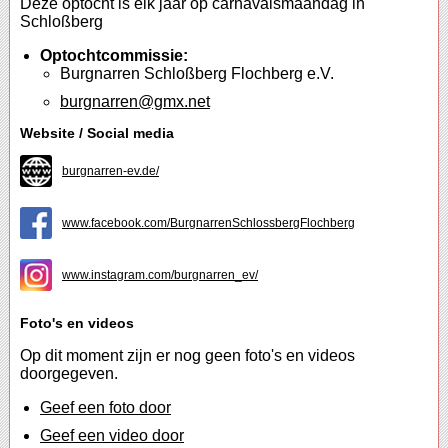
Deze optocht is elk jaar op carnavalsmaandag in
Schloßberg
Optochtcommissie:
Burgnarren Schloßberg Flochberg e.V.
burgnarren@gmx.net
Website / Social media
burgnarren-ev.de/
www.facebook.com/BurgnarrenSchlossbergFlochberg
www.instagram.com/burgnarren_ev/
Foto's en videos
Op dit moment zijn er nog geen foto's en videos
doorgegeven.
Geef een foto door
Geef een video door