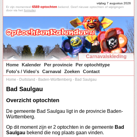
vrijdag 7 augustus 2026
6569 optochten
Er zijn momenteel
bekend. Geef nieuwe optochten of wijzigingen
door via het
formulier
.
Carnavalskleding
Home
Kalender
Per provincie
Per optochttype
Foto's / Video's
Carnaval
Zoeken
Contact
Home
-
Duitsland
-
Baden-Württemberg
-
Bad Saulgau
Bad Saulgau
Overzicht optochten
De gemeente Bad Saulgau ligt in de provincie Baden-
Württemberg.
Op dit moment zijn er 2 optochten in de gemeente
Bad
Saulgau
bekend die nog plaats gaan vinden.