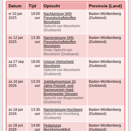
Datum
Tijd
Optocht
Provincie (Land)
vr 10 jan
19:00
Nachtumzug VAN
Baden-Württemberg
2025
uur
Freundschaftstreffen
(Duitsland)
Moosheim
Optocht van Moosheim
(Duitsland)
zo 12 jan
13:30
Narrensprung VAN
Baden-Württemberg
2025
uur
Freundschaftstreffen
(Duitsland)
Moosheim
Grote Optocht van
Moosheim (Duitsland)
za 27 sep
18:00
Umzug Viehscheid
Baden-Württemberg
2025
uur
Moosheim
(Duitsland)
Optocht van Moosheim
(Duitsland)
za 10 jan
13:33
Jubiläumsumzug 33
Baden-Württemberg
2026
uur
Jahre Freizeit- und
(Duitsland)
Narrenverein Haid-
Bogenweiler-Siessen
Optocht van Bogenweiler
(Duitsland)
zo 18 jan
13:30
Narrensprung Hochberg
Baden-Württemberg
2026
uur
Optocht van Hochberg
(Duitsland)
(Duitsland)
zo 28 jun
14:00
Festumzug
Baden-Württemberg
2026
uur
Bezirksmusikfest
(Duitsland)