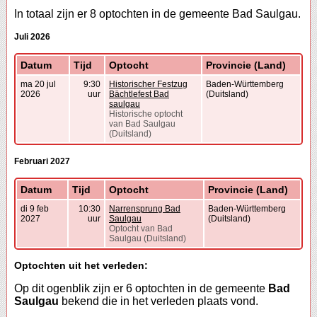
In totaal zijn er 8 optochten in de gemeente Bad Saulgau.
Juli 2026
Datum
Tijd
Optocht
Provincie (Land)
ma 20 jul
9:30
Historischer Festzug
Baden-Württemberg
2026
uur
Bächtlefest Bad
(Duitsland)
saulgau
Historische optocht
van Bad Saulgau
(Duitsland)
Februari 2027
Datum
Tijd
Optocht
Provincie (Land)
di 9 feb
10:30
Narrensprung Bad
Baden-Württemberg
2027
uur
Saulgau
(Duitsland)
Optocht van Bad
Saulgau (Duitsland)
Optochten uit het verleden:
Op dit ogenblik zijn er 6 optochten in de gemeente
Bad
Saulgau
bekend die in het verleden plaats vond.