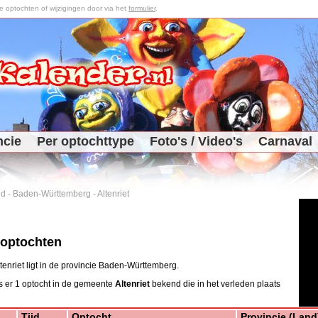
optochten of wijzigingen door via het
formulier
.
ncie
Per optochttype
Foto's / Video's
Carnaval
nd
-
Baden-Württemberg
-
Altenriet
 optochten
enriet ligt in de provincie Baden-Württemberg.
s er 1 optocht in de gemeente
Altenriet
bekend die in het verleden plaats
Tijd
Optocht
Provincie (Land