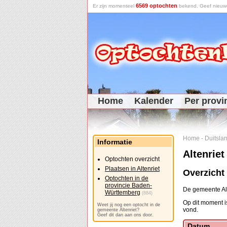
6569 optochten
Er zijn momenteel
bekend. Geef nieuwe 
Home
Kalender
Per provi
Home
-
Duitsla
Informatie
Altenriet
Optochten overzicht
Plaatsen in Altenriet
Overzicht
Optochten in de
provincie Baden-
De gemeente Alt
Württemberg
(884)
Op dit moment i
Weet jij nog een optocht in de
vond.
gemeente Altenriet?
Geef dit dan aan ons door.
Datum