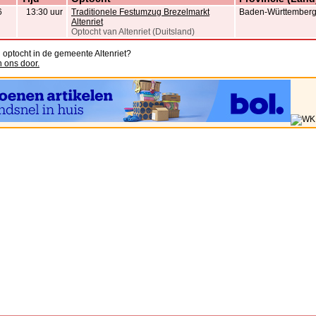
6
13:30 uur
Traditionele Festumzug Brezelmarkt
Baden-Württemberg 
Altenriet
Optocht van Altenriet (Duitsland)
n optocht in de gemeente Altenriet?
n ons door.