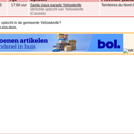
5
17:00 uur
Santa claus parade Yellowknife
Territoires du Nord
Verlichte optocht van Yellowknife
(Canada)
n optocht in de gemeente Yellowknife?
n ons door.