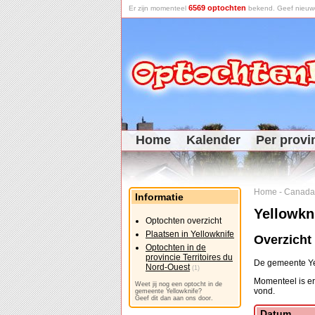
6569 optochten
Er zijn momenteel
bekend. Geef nieuwe 
Home
Kalender
Per provi
Home
-
Canada
Informatie
Yellowkn
Optochten overzicht
Plaatsen in Yellowknife
Overzicht
Optochten in de
provincie Territoires du
De gemeente Yell
Nord-Ouest
(1)
Momenteel is er
Weet jij nog een optocht in de
vond.
gemeente Yellowknife?
Geef dit dan aan ons door.
Datum