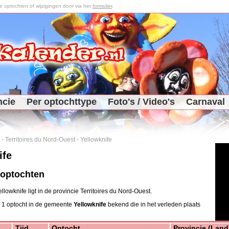
optochten of wijzigingen door via het
formulier
.
ncie
Per optochttype
Foto's / Video's
Carnaval
-
Territoires du Nord-Ouest
-
Yellowknife
ife
 optochten
owknife ligt in de provincie Territoires du Nord-Ouest.
 1 optocht in de gemeente
Yellowknife
bekend die in het verleden plaats
Tijd
Optocht
Provincie (Land