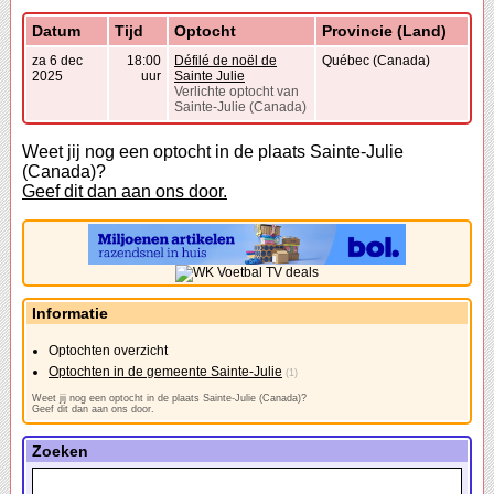
Datum
Tijd
Optocht
Provincie (Land)
za 6 dec
18:00
Défilé de noël de
Québec (Canada)
2025
uur
Sainte Julie
Verlichte optocht van
Sainte-Julie (Canada)
Weet jij nog een optocht in de plaats Sainte-Julie
(Canada)?
Geef dit dan aan ons door.
Informatie
Optochten overzicht
Optochten in de gemeente Sainte-Julie
(1)
Weet jij nog een optocht in de plaats Sainte-Julie (Canada)?
Geef dit dan aan ons door.
Zoeken