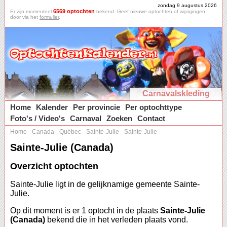
zondag 9 augustus 2026
6569 optochten
Er zijn momenteel
bekend. Geef nieuwe optochten of wijzigingen
door via het
formulier
.
Carnavalskleding
Home
Kalender
Per provincie
Per optochttype
Foto's / Video's
Carnaval
Zoeken
Contact
Home
-
Canada
-
Québec
-
Sainte-Julie
-
Sainte-Julie
Sainte-Julie (Canada)
Overzicht optochten
Sainte-Julie ligt in de gelijknamige gemeente Sainte-
Julie.
Op dit moment is er 1 optocht in de plaats
Sainte-Julie
(Canada)
bekend die in het verleden plaats vond.